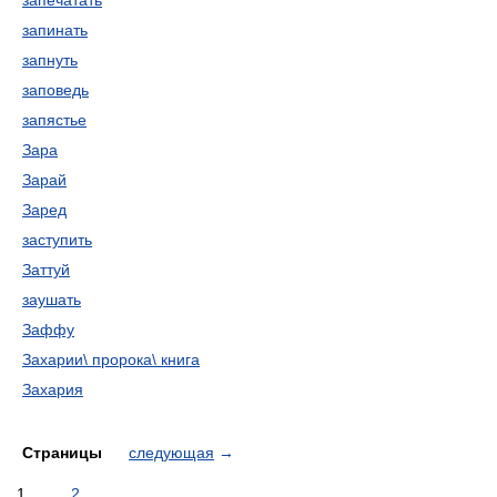
запечатать
запинать
запнуть
заповедь
запястье
Зара
Зарай
Заред
заступить
Заттуй
заушать
Заффу
Захарии\ пророка\ книга
Захария
Страницы
следующая
→
1
2