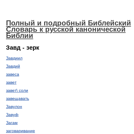
Полный и подробный Библейский
Словарь к русской канонической
Библии
Завд - зерк
Завдиил
Завдий
завеса
завет
завет\ соли
завещавать
Завулон
Завуф
Загам
заговаривание