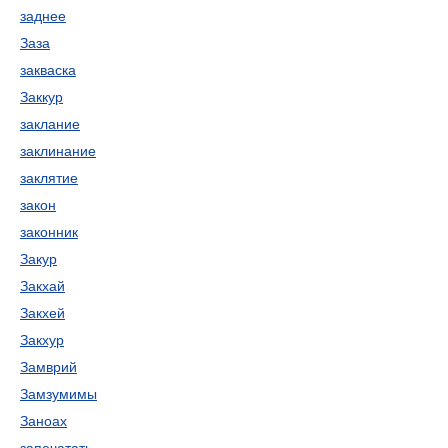
заднее
Заза
закваска
Заккур
заклание
заклинание
заклятие
закон
законник
Закур
Закхай
Закхей
Закхур
Замврий
Замзумимы
Заноах